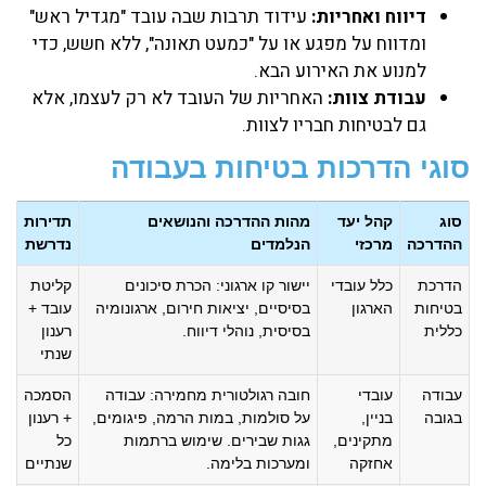
דיווח ואחריות:
עידוד תרבות שבה עובד "מגדיל ראש"
ומדווח על מפגע או על "כמעט תאונה", ללא חשש, כדי
למנוע את האירוע הבא.
עבודת צוות:
האחריות של העובד לא רק לעצמו, אלא
גם לבטיחות חבריו לצוות.
סוגי הדרכות בטיחות בעבודה
סוג
קהל יעד
מהות ההדרכה והנושאים
תדירות
ההדרכה
מרכזי
הנלמדים
נדרשת
הדרכת
כלל עובדי
יישור קו ארגוני: הכרת סיכונים
קליטת
בטיחות
הארגון
בסיסיים, יציאות חירום, ארגונומיה
עובד +
כללית
בסיסית, נוהלי דיווח.
רענון
שנתי
עבודה
עובדי
חובה רגולטורית מחמירה: עבודה
הסמכה
בגובה
בניין,
על סולמות, במות הרמה, פיגומים,
+ רענון
מתקינים,
גגות שבירים. שימוש ברתמות
כל
אחזקה
ומערכות בלימה.
שנתיים