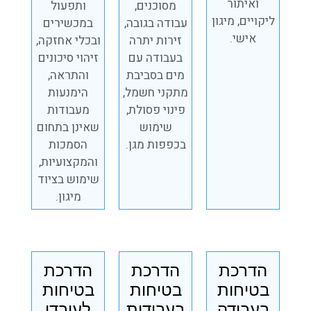
ואיתור
מסוכנים,
ותפעול
ליקויים, מיגון
עבודה בגובה,
במכשירים
אישי.
זירות יתרה
ובכלי אחזקה,
בעבודה עם
זיהוי סיכונים
מים בסביבת
והתראה,
מתקני חשמל,
הימנעות
פינוי פסולת,
מעבודות
שימוש
שאינן בתחום
בכפפות מגן.
הסמכות
והמקצועיות,
שימוש בציוד
מיגון.
הדרכת
הדרכת
הדרכת
בטיחות
בטיחות
בטיחות
בעבודה
בעבודות
לעובדי