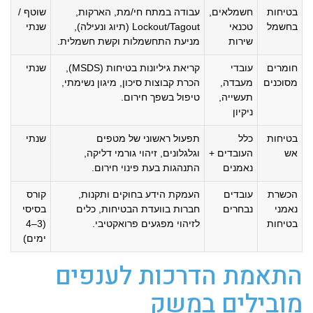
בטיחות
חשמלאים,
עבודה במתח חי/מת, הארקות,
שוטף /
בחשמל
טכנאי
Lockout/Tagout (תיוג ונעילה),
שנתי
שירות
מניעת התחשמלות וקשת חשמלית.
חומרים
עובדי
קריאת גיליונות בטיחות (MSDS),
שנתי
מסוכנים
מעבדה,
הכרת קבוצות סיכון, מיגון נשימתי,
תעשייה,
טיפול בשפך חירום.
ניקיון
בטיחות
כלל
תפעול ראשוני של מטפים
שנתי
אש
העובדים +
וגלגלונים, זיהוי גורמי דליקה,
נאמנים
התנהגות בעת פינוי חירום.
הכשרת
עובדים
העמקת הידע בחוקים ותקנות,
קורס
נאמני
נבחרים
חברות בוועדת הבטיחות, כלים
בסיסי
בטיחות
לזיהוי מפגעים פרואקטיבי.
(3–4
ימים)
התאמת הדרכות לענפים
מובילים במשק