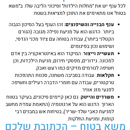
לכל ענף יש את "מחלות הילדות" וסיכוני הליבה שלו. ב"משא
בטוח" אנו מתאימים את התוכן למציאות בשטח:
ענף הבנייה והשיפוצים:
זהו הענף בעל הסיכון הגבוה
ביותר. הדגש הוא על מניעת נפילה מגובה (הגורם
הקטלני ביותר), עבודה בטוחה עם ציוד מכני הנדסי,
ושימוש נכון בפיגומים.
תעשייה וייצור
: המיקוד הוא באינטראקציה בין אדם
למכונה. גידורים, מפסקי חירום, מניעת הילכדות, וכן
חשיפה לגורמים מזיקים כמו רעש ואבק.
חקלאות
: עבודה בסביבה משתנה, סכנות התהפכות
טרקטורים, עבודה עם חומרי הדברה רעילים וחשיפה
לפגעי מזג אוויר.
משרדים והייטק
: גם כאן קיימים סיכונים, בעיקר בטווח
הארוך. הדגש הוא על ארגונומיה (התאמת עמדת מחשב
למניעת כאבי שלד-שריר), בטיחות אש במבנים רבי
קומות, ומניעת החלקות.
משא בטוח – הכתובת שלכם