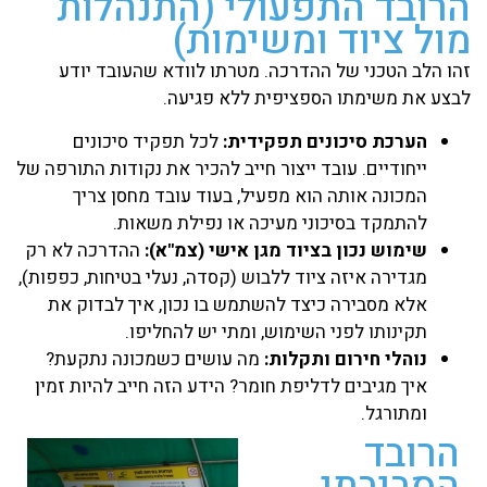
הרובד התפעולי (התנהלות
מול ציוד ומשימות)
זהו הלב הטכני של ההדרכה. מטרתו לוודא שהעובד יודע
לבצע את משימתו הספציפית ללא פגיעה.
הערכת סיכונים תפקידית:
לכל תפקיד סיכונים
ייחודיים. עובד ייצור חייב להכיר את נקודות התורפה של
המכונה אותה הוא מפעיל, בעוד עובד מחסן צריך
להתמקד בסיכוני מעיכה או נפילת משאות.
שימוש נכון בציוד מגן אישי (צמ"א):
ההדרכה לא רק
מגדירה איזה ציוד ללבוש (קסדה, נעלי בטיחות, כפפות),
אלא מסבירה כיצד להשתמש בו נכון, איך לבדוק את
תקינותו לפני השימוש, ומתי יש להחליפו.
נוהלי חירום ותקלות:
מה עושים כשמכונה נתקעת?
איך מגיבים לדליפת חומר? הידע הזה חייב להיות זמין
ומתורגל.
הרובד
הסביבתי