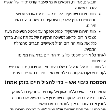
חובשים, אחיות, רופאים או מי שעבר קורס יסודי של הגשת
עזרה ראשונה.
צוות חירום שתפקידו לקיים קשרים עם גורמי הסיוע
החיצוניים מחוץ לארגון העוסקים בהגשת סיוע במצבי
חירום.
צוות חירום שתפקידו לנהל ולפקח על מכלול הפעולות בעת
מצבי חירום ולדאוג לפעולה התקינה של כל תת צוות. בדרך
כלל את צוות החירום הנ"ל מאיישים חברים מהנהלת
המפעל.
לאחר כל אירוע יתכנסו כל צוותי החירום בראשות ממונה
הבטיחות.
כל צוות ידווח על הפעילות שלו בעת מצב החירום, יחד הם יפיקו
לקחים ויסיקו מסקנות כדי למנוע מצבי חירום נוספים בעתיד.
הסמכת כיבוי אש – כדי להציל חיים בזמן אמת!
הסמכת כיבוי אש כוללת מגוון של קורסים שתפקידם להעניק
לעובדים ידע בסיסי למקרה שתפרוץ אש במפעל או בחברה.
להכין את העובדים איך להתמודד עם האש.
איך למנוע את ההתפשטות שלה ואיך לפעול במצבי חירום עד