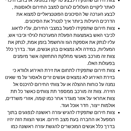
צוות חירום שתפקידו לבצע סריקות במפעל או בחברה כדי
לאתר ליקויים העלולים לגרום למצב החירום ולאסונות ,
לבצע הערכה של הסיכונים הפוטנציאליים למצוא את
הדרכים היעילות ביותר איך לנטרל את הסיכונים.
צוות חירום שתפקידו לפעול במצבי החירום, עליו לדאוג
לכיבוי האש באמצעות הפעלת המערכות לגילוי וכיבוי אש,
עליו לנתק את אספקת הגז והחשמל בזמן אמת, לנתק את
המעליות, במידה ולא נמצאים בהן אנשים, ועוד. בדרך כלל
צוות זה מורכב מאנשי מחלקת התחזוקה אשר מיומנים
בפעולות האלו.
צוות חירום שתפקידו לתחום את זירת האירוע ולוודא כי
בזירת האירוע לא נמצאים אנשים זרים ולאסור על מי שאינו
נמנה על כוחות ההצלה או על צוותי החירום להיכנס אל
הזירה. צוות זה מורכב ממספר תת צוותים כאשר כל תת
צוות אחראי על אזור מוגדר אחר כמו קומה, אזורי משרדים,
אולמות ייצור, חדר אוכל ועוד.
צוות חירום שתפקידו להגיש עזרה ראשונה לנפגעים בתוך
המפעל או החברה בעת מצב חירום. אנשי הצוות הזה יהיו
בדרך כלל אנשים המוכשרים להגשת עזרה ראשונה כמו