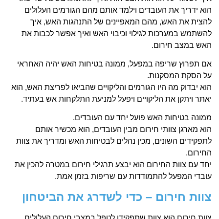
הוא ידריך את העובדים וילמד אותם מהם הגורמים העלולים
להצית את האש, מהם המאפיינים של התנהגות האש, איך
להשתמש במערכות לגילוי וכיבוי האש ואיך אפשר לכבות את
האש במצב חירום.
אם תפרוץ שריפה במפעל, ממונה בטיחות האש יהיה האחראי
על הסקת המסקנות.
הוא יבדוק מה היו הגורמים והליקויים שהביאו לפריצת האש, הוא
יאתר ויתקן את הליקויים ויפעל למניעת התלקחות אש בעתיד.
ממונה בטיחות האש פועל יחד עם העובדים.
הוא מארגן צוותי חירום מבין העובדים, הוא מכשיר אותם
לתפקידים השונים, מכין נהלים לבטיחות האש ומדריך את צוות
החירום.
יחד עם צוות החירום הוא יבצע תרגילי חירום במטרה להכין את
עובדי המפעל להתמודדות עם שריפות בזמן אמת.
צוות חירום – כדי לשדרג את הביטחון
צוות חירום הוא צוות שתפקידו לטפל במצבי חירום העלולים