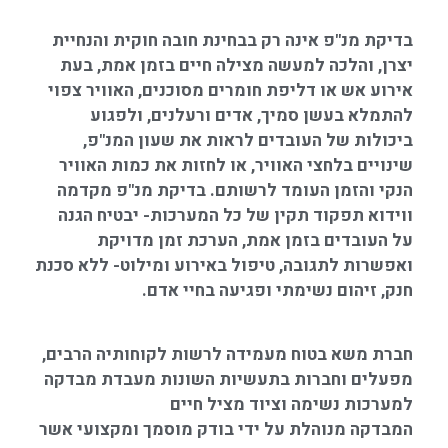
בדיקת מנ"פ אינה רק בבחינת חובה חוקית והנחיית
יצרן, והלכה למעשה מצילה חיים
בזמן אמת, בעת
אירוע אש או דליפת חומרים מסוכנים, האוויר צפוי
להתמלא בעשן סמיך, אדים ורעלנים, ולפגוע
ביכולות של העובדים לראות את שעון המנ"פ,
שינויים בלחצי האוויר, או לחזות את כמות האוויר
הנקי והזמן העומד לרשותם. בדיקת מנ"פ מקדמה
ווידוא תפקוד תקין של כל המערכות- יבטיח הגנה
על העובדים בזמן אמת, הערכת זמן מדויקת
ואפשרות לתגובה, טיפול באירוע ומילוט- ללא סכנת
חנק, זיהום נשימתי ופגיעה בחיי אדם.
חברת משא בטוח מעמידה לרשות לקוחותיה הרבים,
מפעלים וחברות בתעשיות השונות
מעבדת מבדקה
למערכות נשימה וציוד מציל חיים
המבדקה מנוהלת על ידי בודק מוסמך ומקצועי אשר