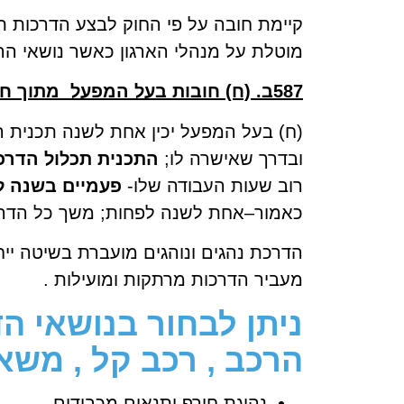
קיימת חובה על פי החוק לבצע הדרכות תק
מוטלת על מנהלי הארגון כאשר נושאי ההד
587ב. (ח) חובות בעל המפעל
מתוך חלק י' 2019 ת
(ח) בעל המפעל יכין אחת לשנה תכנית ה
ובדרך שאישרה לו;
התכנית תכלול הדרכו
רוב שעות העבודה שלו-
פעמיים בשנה ל
כאמור–אחת לשנה לפחות; משך כל הדרכ
הדרכת נהגים ונוהגים מועברת בשיטה ייח
מעביר הדרכות מרתקות ומועילות .
ניתן לבחור בנושאי ה
הרכב , רכב קל , משאי
נהיגת חורף ותנאים מכבידים.