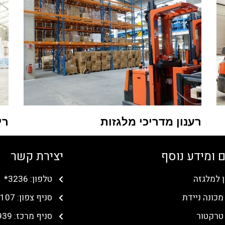
רענון מדריכי מלגזות
רי
 ומידע נוסף
יצירת קשר
ן למלגזה
טלפון: 3236*
מכונה ניידת
סניף צפון: 04-8401107
טרקטור
סניף מרכז: 03-6519939