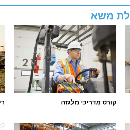
לת משא
קורס מדריכי מלגזה
רי