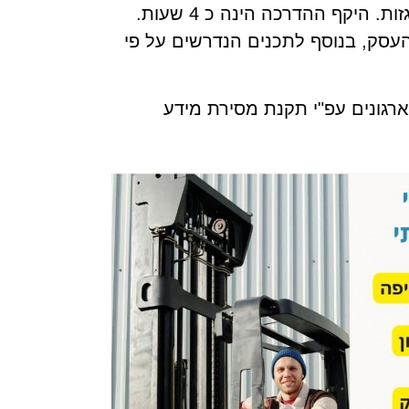
מי שיש בידו רישיון נהיגה למלגזה, חייב על פי חוקה לעבור אחת לשנה קורס ריענון למפעילי מלגזות. היקף ההדרכה הינה כ 4 שעות.
העסק, בנוסף לתכנים הנדרשים על פי
ארגונים עפ"י תקנת מסירת מידע